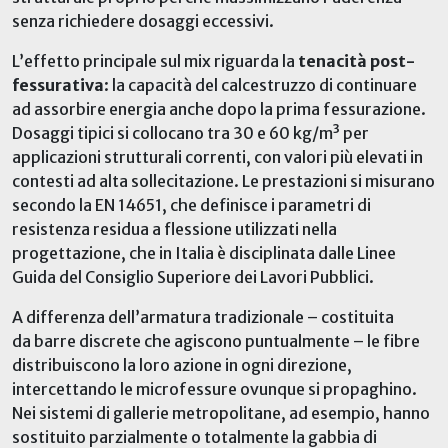
senza richiedere dosaggi eccessivi.
L’effetto principale sul mix riguarda la
tenacità post-
fessurativa
: la capacità del calcestruzzo di continuare
ad assorbire energia anche dopo la prima fessurazione.
Dosaggi tipici si collocano tra 30 e 60 kg/m³ per
applicazioni strutturali correnti, con valori più elevati in
contesti ad alta sollecitazione. Le prestazioni si misurano
secondo la EN 14651, che definisce i parametri di
resistenza residua a flessione utilizzati nella
progettazione
, che in Italia è disciplinata dalle Linee
Guida del Consiglio Superiore dei Lavori Pubblici
.
A differenza dell’armatura tradizionale
–
costituita
da
barre discrete
che agiscono puntualmente
– le fibre
distribuiscono la loro azione in ogni direzione,
intercettando le microfessure ovunque si propaghino.
Nei sistemi di gallerie metropolitane,
ad esempio,
hanno
sostituito parzialmente o totalmente la gabbia di