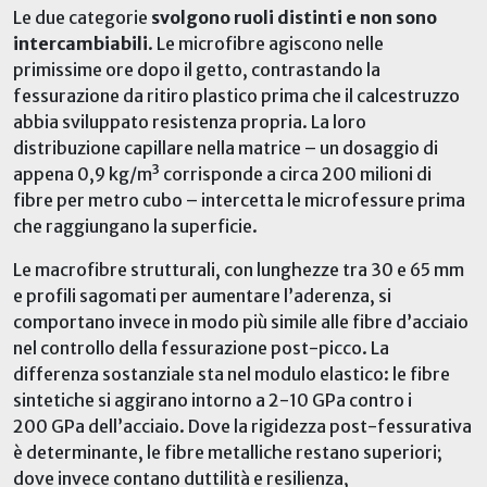
Le due categorie
svolgono ruoli distinti e non sono
intercambiabili
. Le microfibre agiscono nelle
primissime ore dopo il getto, contrastando la
fessurazione da ritiro plastico prima che il calcestruzzo
abbia sviluppato resistenza propria. La loro
distribuzione capillare nella matrice – un dosaggio di
appena 0,9 kg/m³ corrisponde a circa 200 milioni di
fibre per metro cubo – intercetta le microfessure prima
che raggiungano la superficie.
Le macrofibre strutturali, con lunghezze tra 30 e 65 mm
e profili sagomati per aumentare l’aderenza, si
comportano invece in modo più simile alle fibre d’acciaio
nel controllo della fessurazione post-picco. La
differenza sostanziale sta nel modulo elastico: le fibre
sintetiche si aggirano intorno a 2-10 GPa contro i
200 GPa dell’acciaio. Dove la rigidezza post-fessurativa
è determinante, le fibre metalliche restano superiori;
dove invece contano duttilità e resilienza,