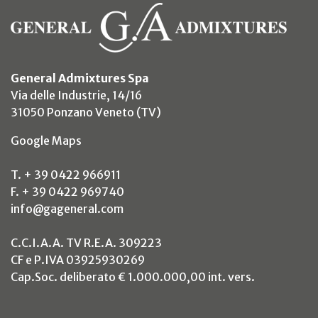
General Admixtures Spa
Via delle Industrie, 14/16
31050 Ponzano Veneto (TV)
(si apre in un nuovo tab)
Google Maps
T. + 39 0422 966911
F. + 39 0422 969740
info@gageneral.com
C.C.I.A.A. TV R.E.A. 309223
CF e P.IVA 03925930269
Cap.Soc. deliberato € 1.000.000,00 int. vers.