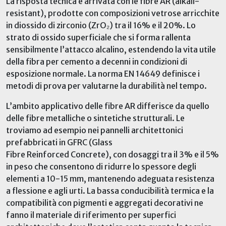
La risposta tecnica è arrivata con le fibre AR (alkali-
resistant), prodotte con composizioni vetrose arricchite
in diossido di zirconio (ZrO₂) tra il 16% e il 20%. Lo
strato di ossido superficiale che si forma rallenta
sensibilmente l’attacco alcalino, estendendo la vita utile
della fibra per cemento a decenni in condizioni di
esposizione normale. La norma EN 14649 definisce i
metodi di prova per valutarne la durabilità nel tempo.
L’ambito applicativo delle fibre AR differisce da quello
delle fibre metalliche o sintetiche strutturali
.
Le
troviamo ad esempio
n
ei pannelli architettonici
prefabbricati in GFRC (Glass
Fibre Reinforced Concrete),
con
dosaggi tra il 3% e il 5%
in peso
che
consentono di ridurre lo spessore degli
elementi a 10-15 mm
,
mantenendo adeguata resistenza
a flessione e agli urti. La bassa conducibilità termica e la
compatibilità con pigmenti e aggregati decorativi ne
fanno il materiale di riferimento per superfici