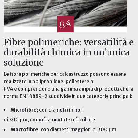
Fibre
polimeriche
: versatilità e
durabilità chimica in un’unica
soluzione
Le fibre
polimeriche
per calcestruzzo
possono essere
realizzate in
polipropilene, poliestere o
PVA
e
comprendono una gamma ampia di prodotti che la
norma EN 14889-2 suddivide in due categorie principali:
Microfibre;
con diametri
minori
di
30
0
µm
,
m
onofilamentate
o fibrillate
Macrofibre
;
con diametri maggiori di 300
µm