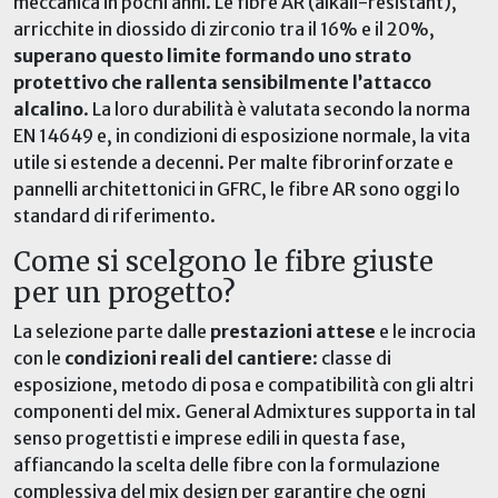
meccanica in pochi anni. Le fibre AR (alkali-resistant),
arricchite in diossido di zirconio tra il 16% e il 20%,
superano questo limite formando uno strato
protettivo che rallenta sensibilmente l’attacco
alcalino
. La loro durabilità è valutata secondo la norma
EN 14649 e, in condizioni di esposizione normale, la vita
utile si estende a decenni. Per malte fibrorinforzate e
pannelli architettonici in GFRC, le fibre AR sono oggi lo
standard di riferimento.
Come si scelgono le fibre giuste
per un progetto?
La selezione parte dalle
prestazioni attese
e le incrocia
con le
condizioni reali del cantiere
: classe di
esposizione, metodo di posa e compatibilità con gli altri
componenti del mix. General Admixtures supporta in tal
senso progettisti e imprese edili in questa fase,
affiancando la scelta delle fibre con la formulazione
complessiva del mix design per garantire che ogni