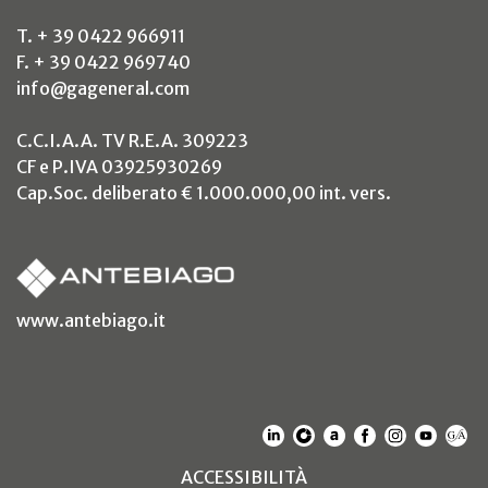
T. + 39 0422 966911
F. + 39 0422 969740
info@gageneral.com
C.C.I.A.A. TV R.E.A. 309223
CF e P.IVA 03925930269
Cap.Soc. deliberato € 1.000.000,00 int. vers.
(si apre in un nuovo tab)
www.antebiago.it
(SI APRE IN UN NUOVO T
(SI APRE IN UN NUO
(SI APRE IN UN 
(SI APRE IN 
(SI APRE
(SI A
(S
(SI APRE IN UN NUOV
ACCESSIBILITÀ