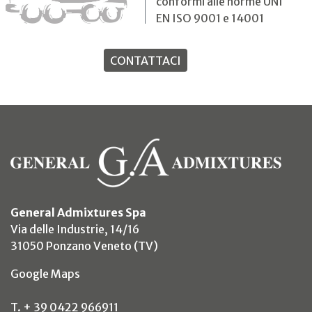
conformi alle norme UNI
EN ISO 9001 e 14001
CONTATTACI
General Admixtures Spa
Via delle Industrie, 14/16
31050 Ponzano Veneto (TV)
(si apre in un nuovo tab)
Google Maps
T. + 39 0422 966911