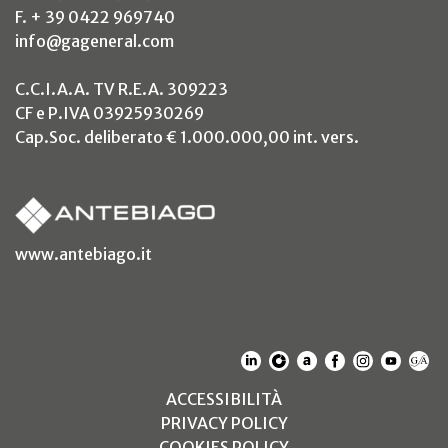
F. + 39 0422 969740
info@gageneral.com
C.C.I.A.A. TV R.E.A. 309223
CF e P.IVA 03925930269
Cap.Soc. deliberato € 1.000.000,00 int. vers.
(si apre in un nuovo tab)
www.antebiago.it
(SI APRE IN UN NUOVO T
(SI APRE IN UN NUO
(SI APRE IN UN 
(SI APRE IN 
(SI APRE
(SI A
(S
(SI APRE IN UN NUOV
ACCESSIBILITÀ
(SI APRE IN UN NUO
PRIVACY POLICY
(SI APRE IN UN NUO
COOKIES POLICY