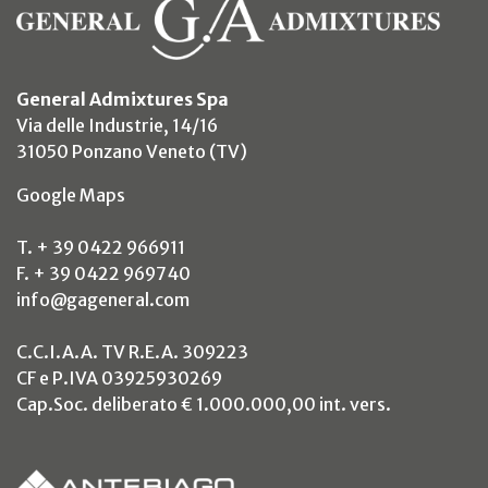
General Admixtures Spa
Via delle Industrie, 14/16
31050 Ponzano Veneto (TV)
(si apre in un nuovo tab)
Google Maps
T. + 39 0422 966911
F. + 39 0422 969740
info@gageneral.com
C.C.I.A.A. TV R.E.A. 309223
CF e P.IVA 03925930269
Cap.Soc. deliberato € 1.000.000,00 int. vers.