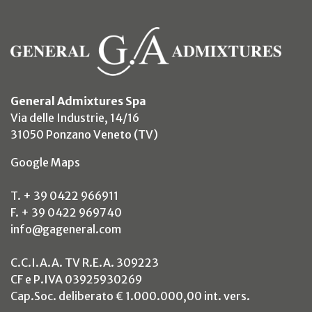
General Admixtures Spa
Via delle Industrie, 14/16
31050 Ponzano Veneto (TV)
(si apre in un nuovo tab)
Google Maps
T. + 39 0422 966911
F. + 39 0422 969740
info@gageneral.com
C.C.I.A.A. TV R.E.A. 309223
CF e P.IVA 03925930269
Cap.Soc. deliberato € 1.000.000,00 int. vers.