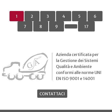
1
2
3
4
5
6
7
8
9
17
Azienda certificata per
la Gestione dei Sistemi
Qualità e Ambiente
conformi alle norme UNI
EN ISO 9001 e 14001
CONTATTACI