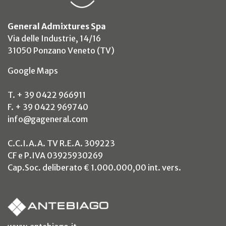
General Admixtures Spa
Via delle Industrie, 14/16
31050 Ponzano Veneto (TV)
(si apre in un nuovo tab)
Google Maps
T. + 39 0422 966911
F. + 39 0422 969740
info@gageneral.com
C.C.I.A.A. TV R.E.A. 309223
CF e P.IVA 03925930269
Cap.Soc. deliberato € 1.000.000,00 int. vers.