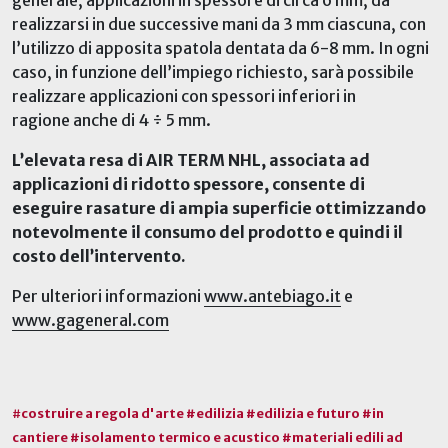
generale, applicazioni in spessore di circa 6 mm, da
realizzarsi in due successive mani da 3 mm ciascuna, con
l’utilizzo di apposita spatola dentata da 6-8 mm. In ogni
caso, in funzione dell’impiego richiesto, sarà possibile
realizzare applicazioni con spessori inferiori in
ragione anche di 4 ÷ 5 mm.
L’elevata resa di AIR TERM NHL, associata ad
applicazioni di ridotto spessore, consente di
eseguire rasature di ampia superficie ottimizzando
notevolmente il consumo del prodotto e quindi il
costo dell’intervento.
Per ulteriori informazioni
www.antebiago.it
e
www.gageneral.com
#
costruire a regola d'arte #edilizia #edilizia e futuro #in
cantiere #isolamento termico e acustico #materiali edili ad