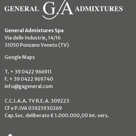
General Admixtures Spa
Via delle Industrie, 14/16
31050 Ponzano Veneto (TV)
(si apre in un nuovo tab)
Google Maps
T. + 39 0422 966911
F. + 39 0422 969740
info@gageneral.com
C.C.I.A.A. TV R.E.A. 309223
CF e P.IVA 03925930269
Cap.Soc. deliberato € 1.000.000,00 int. vers.