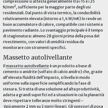
compressione si attesta generalmente tra i 15 e i 25
N/mm², sufficiente per la maggior parte degli usi
residenziali. Dal punto di vista termico, la conducibilità
relativamente elevata (intorno a 1,4 W/mK) lo rende un
buon accumulatore di calore, compatibile con i sistemi a
pavimento radiante. Lo svantaggio principale è il tempo
di stagionatura: almeno 28 giorni prima della posa del
rivestimento, con valori di umidità residua da
monitorare con strumenti specifici.
Massetto autolivellante
Il
massetto autolivellante
è un prodotto a base di
cemento o anidrite (solfato di calcio
anidro
) che, grazie
all’elevata fluidità dell’impasto, si
livella
in modo
uniforme sulla superficie
semplificando
la fase di
stesura.
Si tratta di una soluzione ad alta produttività,
adatta a grandi superfici e
d
a situazioni in cui la planarità
deve rispettare tolleranze molto
stringenti
–
tipicamente 2 mm su 2 metri lineari. Gli spessori di posa