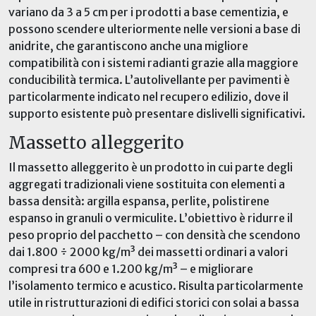
variano da 3 a 5 cm per i prodotti a base cementizia, e
possono scendere ulteriormente nelle versioni a base di
anidrite, che garantiscono anche una migliore
compatibilità con i sistemi radianti grazie alla maggiore
conducibilità termica. L’autolivellante per pavimenti è
particolarmente indicato nel recupero edilizio, dove il
supporto esistente
può
presenta
re
dislivelli significativi
.
Massetto alleggerito
Il massetto alleggerito è un prodotto in cui parte degli
aggregati tradizionali viene sostituita con elementi a
bassa densità: argilla espansa, perlite, polistirene
espanso in granuli o vermiculite. L’obiettivo è ridurre il
peso proprio del pacchetto – con densità che scendono
da
i
1.800
÷
2000
kg/m³ dei massetti ordinari a valori
compresi tra 600 e 1.200 kg/m³ – e migliorare
l’isolamento termico e acustico. Risulta particolarmente
utile in ristrutturazioni di edifici storici con solai a bassa