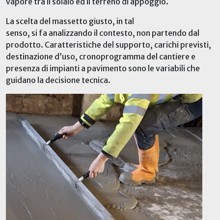
vapore tra il solaio e
d
il
terreno di appoggio
.
La scelta del massetto giusto, in tal
senso, si
fa
analizzando il contesto, non partendo dal
prodotto.
Caratter
istiche
del supporto, carichi previsti,
destinazione d’uso, cronoprogramma del cantiere e
presenza di impianti a pavimento sono le variabili che
guidano la decisione tecnica.