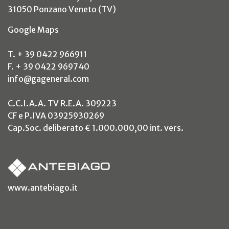
31050 Ponzano Veneto (TV)
(si apre in un nuovo tab)
Google Maps
T. + 39 0422 966911
F. + 39 0422 969740
info@gageneral.com
C.C.I.A.A. TV R.E.A. 309223
CF e P.IVA 03925930269
Cap.Soc. deliberato € 1.000.000,00 int. vers.
(si apre in un nuovo tab)
www.antebiago.it