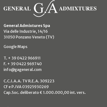
General Admixtures Spa
Via delle Industrie, 14/16
31050 Ponzano Veneto (TV)
(si apre in un nuovo tab)
Google Maps
T. + 39 0422 966911
F. + 39 0422 969740
info@gageneral.com
C.C.I.A.A. TV R.E.A. 309223
CF e P.IVA 03925930269
Cap.Soc. deliberato € 1.000.000,00 int. vers.