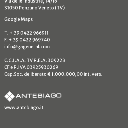
Via delle Industrie, 14/16
31050 Ponzano Veneto (TV)
(si apre in un nuovo tab)
Google Maps
T. + 39 0422 966911
F. + 39 0422 969740
info@gageneral.com
C.C.I.A.A. TV R.E.A. 309223
CF e P.IVA 03925930269
Cap.Soc. deliberato € 1.000.000,00 int. vers.
(si apre in un nuovo tab)
www.antebiago.it