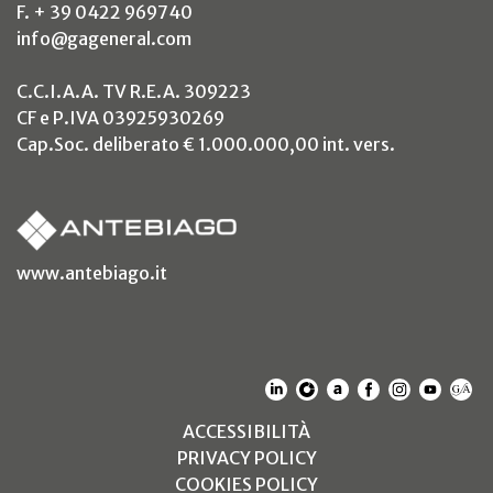
F. + 39 0422 969740
info@gageneral.com
C.C.I.A.A. TV R.E.A. 309223
CF e P.IVA 03925930269
Cap.Soc. deliberato € 1.000.000,00 int. vers.
(si apre in un nuovo tab)
www.antebiago.it
(SI APRE IN UN NUOVO T
(SI APRE IN UN NUO
(SI APRE IN UN 
(SI APRE IN 
(SI APRE
(SI A
(S
(SI APRE IN UN NUOV
ACCESSIBILITÀ
(SI APRE IN UN NUO
PRIVACY POLICY
(SI APRE IN UN NUO
COOKIES POLICY