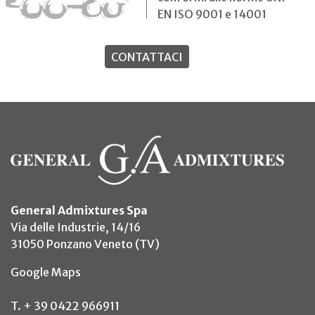
EN ISO 9001 e 14001
CONTATTACI
General Admixtures Spa
Via delle Industrie, 14/16
31050 Ponzano Veneto (TV)
(si apre in un nuovo tab)
Google Maps
T. + 39 0422 966911