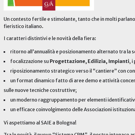
Un contesto fertile e stimolante, tanto che in molti parlan
fieristico italiano.
I caratteri distintivi e le novità della fiera:
ritorno all’annualità e posizionamento alternato tra la se
focalizzazione su
Progettazione, Edilizia, Impianti
, 
riposizionamento strategico verso il “cantiere” con conten
un format dinamico fatto di aree demo e attività concentr
sulle nuove tecniche costruttive;
un moderno raggruppamento per elementi identificativi p
un efficace coinvolgimento delle Associazioni istituziona
Vi aspettiamo al SAIE a Bologna!
Tra le novità, il nuovo “Sistema CRM”, il nostro intonaco 