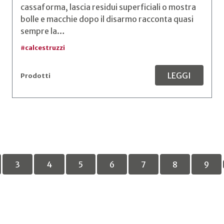
cassaforma, lascia residui superficiali o mostra
bolle e macchie dopo il disarmo racconta quasi
sempre la…
#
calcestruzzi
LEGGI
Prodotti
3
4
5
6
7
8
9