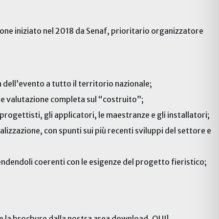
one iniziato nel 2018 da Senaf, prioritario organizzatore
dell’evento a tutto il territorio nazionale;
one e valutazione completa sul “costruito”;
ogettisti, gli applicatori, le maestranze e gli installatori;
lizzazione, con spunti sui più recenti sviluppi del settore e
dendoli coerenti con le esigenze del progetto fieristico;
te la brochure dalla nostra area download, QUI!