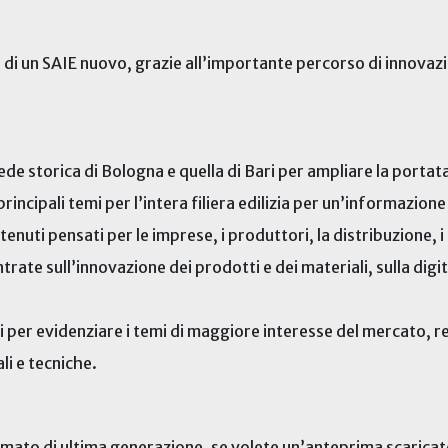
o di un SAIE nuovo, grazie all’importante percorso di innovazi
de storica di Bologna e quella di Bari per ampliare la portata 
i principali temi per l’intera filiera edilizia per un’informazi
uti pensati per le imprese, i produttori, la distribuzione, i pr
ate sull’innovazione dei prodotti e dei materiali, sulla digita
er evidenziare i temi di maggiore interesse del mercato, ren
li e tecniche.
armato di ultima generazione, se volete un’anteprima scarica