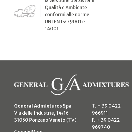
la Gestione dei Sistemi
Qualità e Ambiente
conformi alle norme
UNI EN ISO 9001 e
14001
General Admixtures Spa
T. + 39 0422
Via delle Industrie, 14/16
966911
31050 Ponzano Veneto (TV)
F. + 39 0422
969740
(si apre in un nuovo tab)
Google Maps