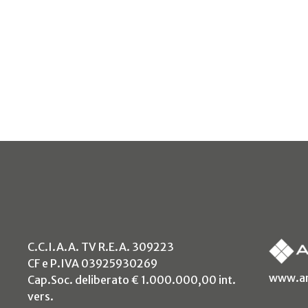
C.C.I.A.A. TV R.E.A. 309223
CF e P.IVA 03925930269
www.an
Cap.Soc. deliberato € 1.000.000,00 int.
vers.