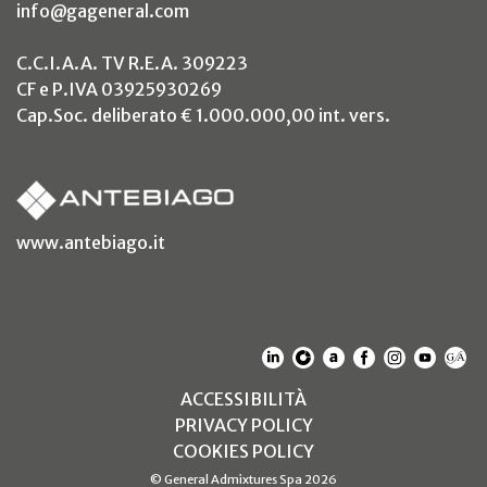
info@gageneral.com
C.C.I.A.A. TV R.E.A. 309223
CF e P.IVA 03925930269
Cap.Soc. deliberato € 1.000.000,00 int. vers.
(si apre in un nuovo tab)
www.antebiago.it
(SI APRE IN UN NUOVO T
(SI APRE IN UN NUO
(SI APRE IN UN 
(SI APRE IN 
(SI APRE
(SI A
(S
(SI APRE IN UN NUOV
ACCESSIBILITÀ
(SI APRE IN UN NUO
PRIVACY POLICY
(SI APRE IN UN NUO
COOKIES POLICY
© General Admixtures Spa 2026