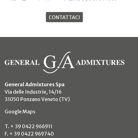
CONTATTACI
General Admixtures Spa
Via delle Industrie, 14/16
31050 Ponzano Veneto (TV)
(si apre in un nuovo tab)
Google Maps
T. + 39 0422 966911
F. + 39 0422 969740