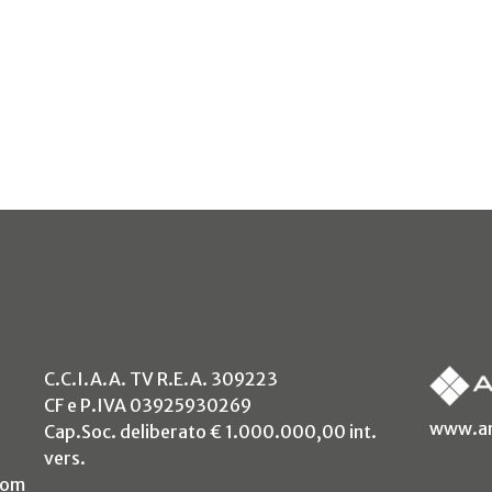
C.C.I.A.A. TV R.E.A. 309223
CF e P.IVA 03925930269
www.an
Cap.Soc. deliberato € 1.000.000,00 int.
vers.
com