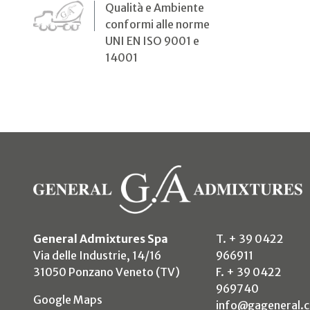
Qualità e Ambiente
conformi alle norme
UNI EN ISO 9001 e
14001
General Admixtures Spa
T. + 39 0422
Via delle Industrie, 14/16
966911
31050 Ponzano Veneto (TV)
F. + 39 0422
969740
(si apre in un nuovo tab)
Google Maps
info@gageneral.