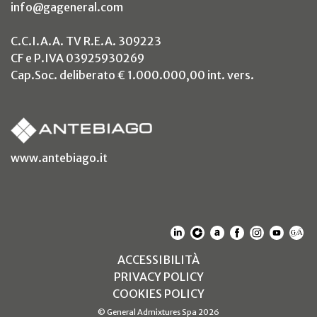
info@gageneral.com
C.C.I.A.A. TV R.E.A. 309223
CF e P.IVA 03925930269
Cap.Soc. deliberato € 1.000.000,00 int. vers.
(si apre in un nuovo tab)
www.antebiago.it
(SI APRE IN UN NUOVO T
(SI APRE IN UN NUO
(SI APRE IN UN 
(SI APRE IN 
(SI APRE
(SI A
(S
(SI APRE IN UN NUOV
ACCESSIBILITÀ
(SI APRE IN UN NUO
PRIVACY POLICY
(SI APRE IN UN NUO
COOKIES POLICY
© General Admixtures Spa 2026