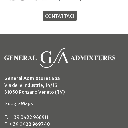
CONTATTACI
General Admixtures Spa
Via delle Industrie, 14/16
31050 Ponzano Veneto (TV)
(si apre in un nuovo tab)
Google Maps
T. + 39 0422 966911
F. + 39 0422 969740