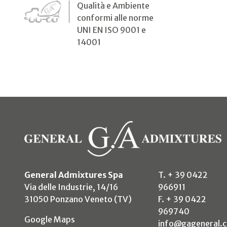
Qualità e Ambiente
conformi alle norme
UNI EN ISO 9001 e
14001
General Admixtures Spa
T. + 39 0422
Via delle Industrie, 14/16
966911
31050 Ponzano Veneto (TV)
F. + 39 0422
969740
(si apre in un nuovo tab)
Google Maps
info@gageneral.