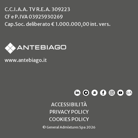
C.C.I.A.A. TV R.E.A. 309223
CF e P.IVA 03925930269
Cap.Soc. deliberato € 1.000.000,00 int. vers.
(si apre in un nuovo tab)
www.antebiago.it
(SI APRE IN UN NUOVO T
(SI APRE IN UN NUO
(SI APRE IN UN 
(SI APRE IN 
(SI APRE
(SI A
(S
(SI APRE IN UN NUOV
ACCESSIBILITÀ
(SI APRE IN UN NUO
PRIVACY POLICY
(SI APRE IN UN NUO
COOKIES POLICY
© General Admixtures Spa 2026