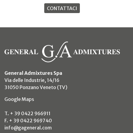
CONTATTACI
General Admixtures Spa
Via delle Industrie, 14/16
31050 Ponzano Veneto (TV)
(si apre in un nuovo tab)
Google Maps
T. + 39 0422 966911
F. + 39 0422 969740
info@gageneral.com