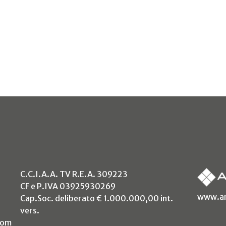
C.C.I.A.A. TV R.E.A. 309223
CF e P.IVA 03925930269
www.an
Cap.Soc. deliberato € 1.000.000,00 int.
vers.
com