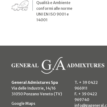
Qualità e Ambiente
conformi alle norme
UNI EN ISO 9001 e
14001
General Admixtures Spa
T. + 39 0422
Via delle Industrie, 14/16
966911
31050 Ponzano Veneto (TV)
F. + 39 0422
969740
(si apre in un nuovo tab)
Google Maps
info@gageneral.