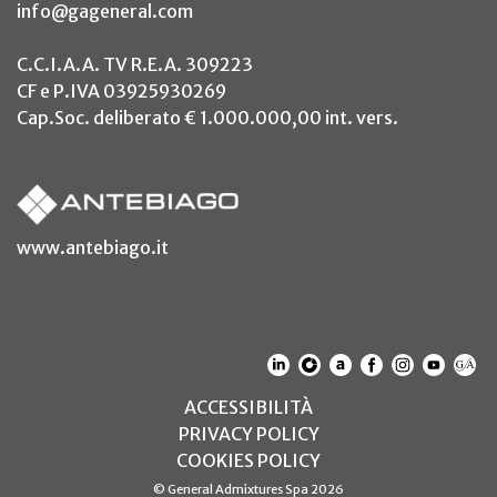
info@gageneral.com
C.C.I.A.A. TV R.E.A. 309223
CF e P.IVA 03925930269
Cap.Soc. deliberato € 1.000.000,00 int. vers.
(si apre in un nuovo tab)
www.antebiago.it
(SI APRE IN UN NUOVO T
(SI APRE IN UN NUO
(SI APRE IN UN 
(SI APRE IN 
(SI APRE
(SI A
(S
(SI APRE IN UN NUOV
ACCESSIBILITÀ
(SI APRE IN UN NUO
PRIVACY POLICY
(SI APRE IN UN NUO
COOKIES POLICY
© General Admixtures Spa 2026