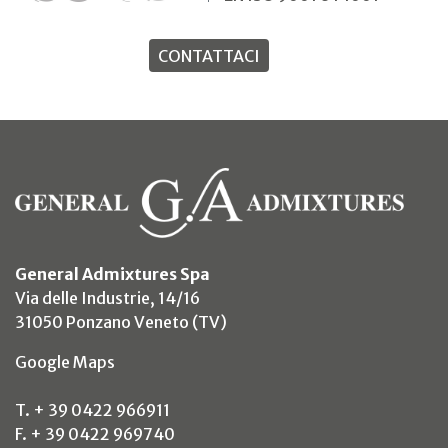
CONTATTACI
General Admixtures Spa
Via delle Industrie, 14/16
31050 Ponzano Veneto (TV)
(si apre in un nuovo tab)
Google Maps
T. + 39 0422 966911
F. + 39 0422 969740