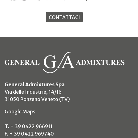
CONTATTACI
General Admixtures Spa
Via delle Industrie, 14/16
31050 Ponzano Veneto (TV)
(si apre in un nuovo tab)
Google Maps
T. + 39 0422 966911
F. + 39 0422 969740