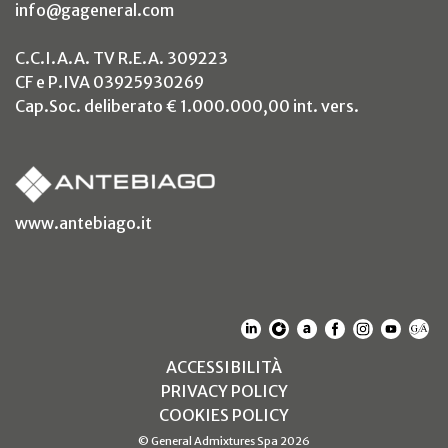
info@gageneral.com
C.C.I.A.A. TV R.E.A. 309223
CF e P.IVA 03925930269
Cap.Soc. deliberato € 1.000.000,00 int. vers.
(si apre in un nuovo tab)
www.antebiago.it
(SI APRE IN UN NUOVO T
(SI APRE IN UN NUO
(SI APRE IN UN 
(SI APRE IN 
(SI APRE
(SI A
(S
(SI APRE IN UN NUOV
ACCESSIBILITÀ
(SI APRE IN UN NUO
PRIVACY POLICY
(SI APRE IN UN NUO
COOKIES POLICY
© General Admixtures Spa 2026