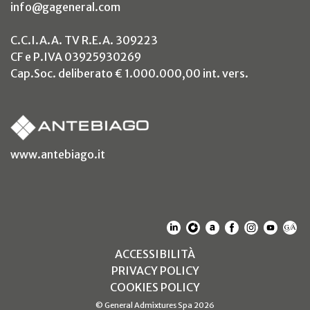
info@gageneral.com
C.C.I.A.A. TV R.E.A. 309223
CF e P.IVA 03925930269
Cap.Soc. deliberato € 1.000.000,00 int. vers.
(si apre in un nuovo tab)
www.antebiago.it
(SI APRE IN UN NUOVO T
(SI APRE IN UN NUO
(SI APRE IN UN 
(SI APRE IN 
(SI APRE
(SI A
(S
(SI APRE IN UN NUOV
ACCESSIBILITÀ
(SI APRE IN UN NUO
PRIVACY POLICY
(SI APRE IN UN NUO
COOKIES POLICY
© General Admixtures Spa 2026