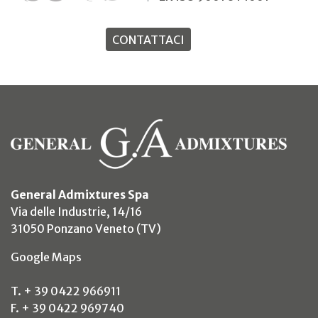
CONTATTACI
General Admixtures Spa
Via delle Industrie, 14/16
31050 Ponzano Veneto (TV)
(si apre in un nuovo tab)
Google Maps
T. + 39 0422 966911
F. + 39 0422 969740