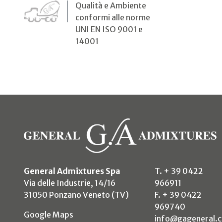
Qualità e Ambiente
conformi alle norme
UNI EN ISO 9001 e
14001
General Admixtures Spa
T. + 39 0422
Via delle Industrie, 14/16
966911
31050 Ponzano Veneto (TV)
F. + 39 0422
969740
(si apre in un nuovo tab)
Google Maps
info@gageneral.