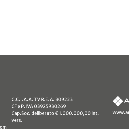
C.C.I.A.A. TV R.E.A. 309223
CF e P.IVA 03925930269
www.an
Cap.Soc. deliberato € 1.000.000,00 int.
vers.
com