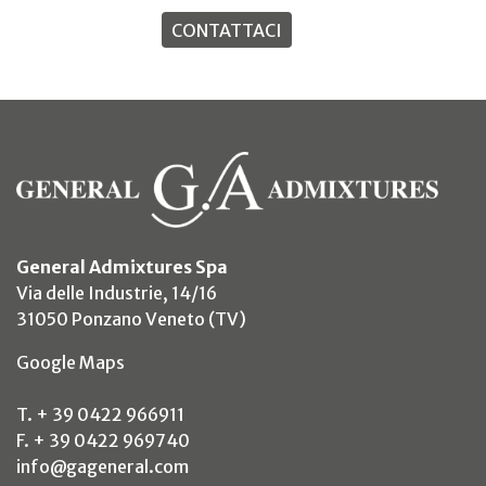
CONTATTACI
General Admixtures Spa
Via delle Industrie, 14/16
31050 Ponzano Veneto (TV)
(si apre in un nuovo tab)
Google Maps
T. + 39 0422 966911
F. + 39 0422 969740
info@gageneral.com