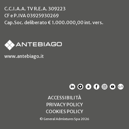
C.C.I.A.A. TV R.E.A. 309223
CF e P.IVA 03925930269
Cap.Soc. deliberato € 1.000.000,00 int. vers.
(si apre in un nuovo tab)
www.antebiago.it
(SI APRE IN UN NUOVO T
(SI APRE IN UN NUO
(SI APRE IN UN 
(SI APRE IN 
(SI APRE
(SI A
(S
(SI APRE IN UN NUOV
ACCESSIBILITÀ
(SI APRE IN UN NUO
PRIVACY POLICY
(SI APRE IN UN NUO
COOKIES POLICY
© General Admixtures Spa 2026