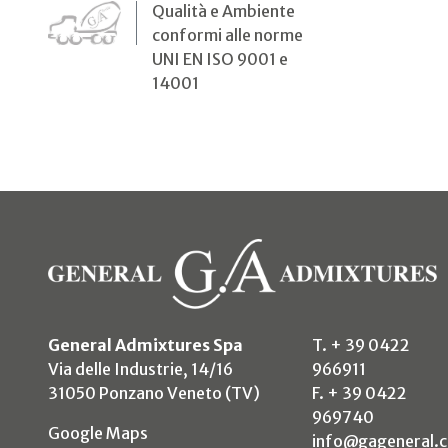
Qualità e Ambiente
conformi alle norme
UNI EN ISO 9001 e
14001
General Admixtures Spa
T. + 39 0422
Via delle Industrie, 14/16
966911
31050 Ponzano Veneto (TV)
F. + 39 0422
969740
(si apre in un nuovo tab)
Google Maps
info@gageneral.