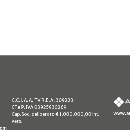
C.C.I.A.A. TV R.E.A. 309223
CF e P.IVA 03925930269
www.an
Cap.Soc. deliberato € 1.000.000,00 int.
vers.
com