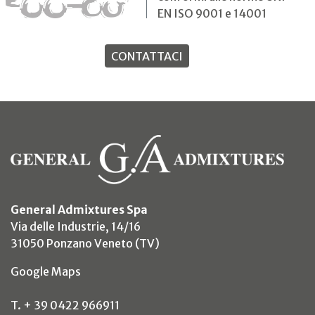
EN ISO 9001 e 14001
CONTATTACI
General Admixtures Spa
Via delle Industrie, 14/16
31050 Ponzano Veneto (TV)
(si apre in un nuovo tab)
Google Maps
T. + 39 0422 966911