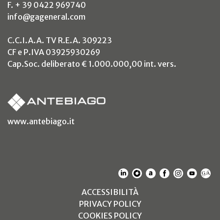
F. + 39 0422 969740
info@gageneral.com
C.C.I.A.A. TV R.E.A. 309223
CF e P.IVA 03925930269
Cap.Soc. deliberato € 1.000.000,00 int. vers.
(si apre in un nuovo tab)
www.antebiago.it
(SI APRE IN UN NUOVO T
(SI APRE IN UN NUO
(SI APRE IN UN 
(SI APRE IN 
(SI APRE
(SI A
(S
(SI APRE IN UN NUOV
ACCESSIBILITÀ
(SI APRE IN UN NUO
PRIVACY POLICY
(SI APRE IN UN NUO
COOKIES POLICY