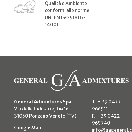
Qualità e Ambiente
conformi alle norme
UNI EN ISO 9001 e
14001
General Admixtures Spa
T. + 39 0422
Via delle Industrie, 14/16
966911
31050 Ponzano Veneto (TV)
F. + 39 0422
969740
(si apre in un nuovo tab)
Google Maps
info@gageneral.