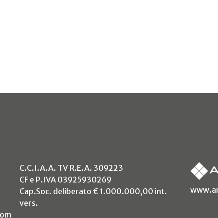
C.C.I.A.A. TV R.E.A. 309223
CF e P.IVA 03925930269
www.an
Cap.Soc. deliberato € 1.000.000,00 int.
vers.
com