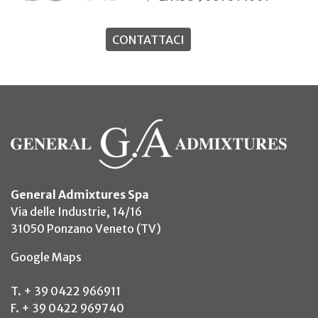
CONTATTACI
General Admixtures Spa
Via delle Industrie, 14/16
31050 Ponzano Veneto (TV)
(si apre in un nuovo tab)
Google Maps
T. + 39 0422 966911
F. + 39 0422 969740