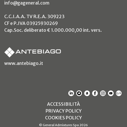
info@gageneral.com
C.C.I.A.A. TV R.E.A. 309223
CF e P.IVA 03925930269
Cap.Soc. deliberato € 1.000.000,00 int. vers.
(si apre in un nuovo tab)
www.antebiago.it
(SI APRE IN UN NUOVO T
(SI APRE IN UN NUO
(SI APRE IN UN 
(SI APRE IN 
(SI APRE
(SI A
(S
(SI APRE IN UN NUOV
ACCESSIBILITÀ
(SI APRE IN UN NUO
PRIVACY POLICY
(SI APRE IN UN NUO
COOKIES POLICY
© General Admixtures Spa 2026