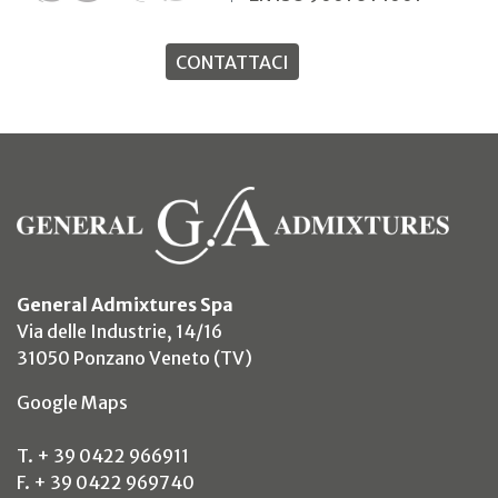
CONTATTACI
General Admixtures Spa
Via delle Industrie, 14/16
31050 Ponzano Veneto (TV)
(si apre in un nuovo tab)
Google Maps
T. + 39 0422 966911
F. + 39 0422 969740