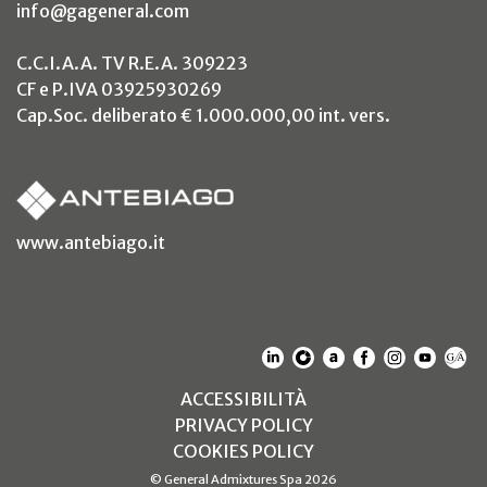
info@gageneral.com
C.C.I.A.A. TV R.E.A. 309223
CF e P.IVA 03925930269
Cap.Soc. deliberato € 1.000.000,00 int. vers.
(si apre in un nuovo tab)
www.antebiago.it
(SI APRE IN UN NUOVO T
(SI APRE IN UN NUO
(SI APRE IN UN 
(SI APRE IN 
(SI APRE
(SI A
(S
(SI APRE IN UN NUOV
ACCESSIBILITÀ
(SI APRE IN UN NUO
PRIVACY POLICY
(SI APRE IN UN NUO
COOKIES POLICY
© General Admixtures Spa 2026