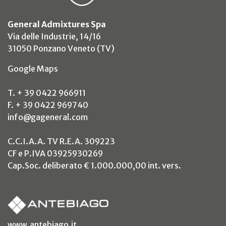
General Admixtures Spa
Via delle Industrie, 14/16
31050 Ponzano Veneto (TV)
(si apre in un nuovo tab)
Google Maps
T. + 39 0422 966911
F. + 39 0422 969740
info@gageneral.com
C.C.I.A.A. TV R.E.A. 309223
CF e P.IVA 03925930269
Cap.Soc. deliberato € 1.000.000,00 int. vers.
(si apre in un nuovo tab)
www.antebiago.it