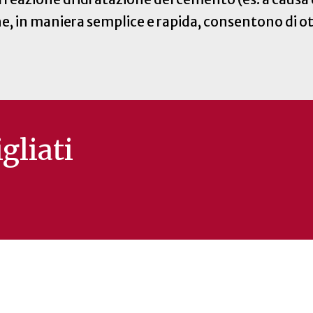
che, in maniera semplice e rapida, consentono di o
gliati