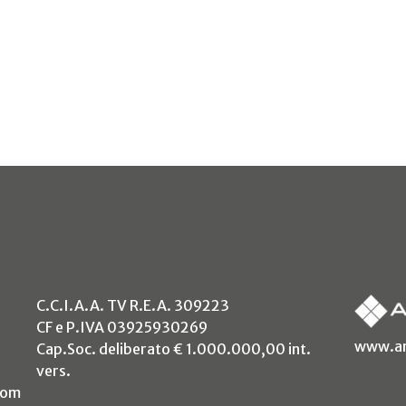
C.C.I.A.A. TV R.E.A. 309223
CF e P.IVA 03925930269
www.an
Cap.Soc. deliberato € 1.000.000,00 int.
vers.
com