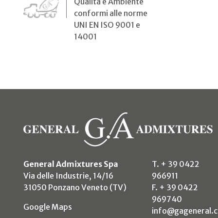
Qualità e Ambiente
conformi alle norme
UNI EN ISO 9001 e
14001
General Admixtures Spa
T. + 39 0422
Via delle Industrie, 14/16
966911
31050 Ponzano Veneto (TV)
F. + 39 0422
969740
(si apre in un nuovo tab)
Google Maps
info@gageneral.