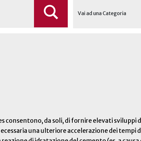
Vai ad una Categoria
 consentono, da soli, di fornire elevati sviluppi d
necessaria una ulteriore accelerazione dei tempi di
a reazione di idratazione del cemento (es. a causa