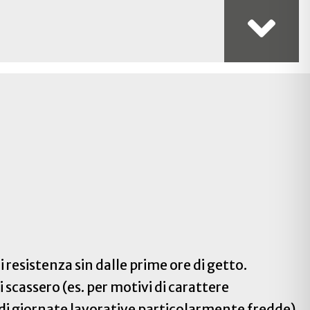
Na
i resistenza sin dalle prime ore di getto.
 scassero (es. per motivi di carattere
 di giornate lavorative particolarmente fredde).