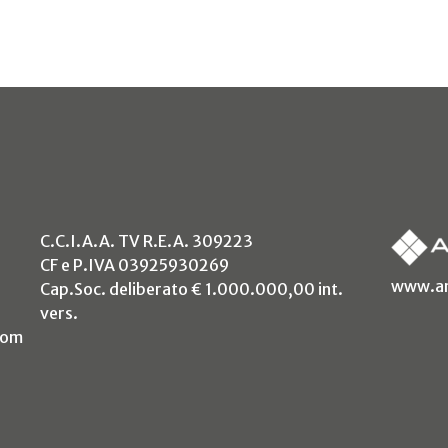
C.C.I.A.A. TV R.E.A. 309223
CF e P.IVA 03925930269
www.an
Cap.Soc. deliberato € 1.000.000,00 int.
vers.
com