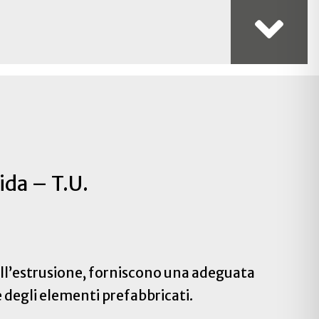
Na
ida – T.U.
dell’estrusione, forniscono una adeguata
e degli elementi prefabbricati.