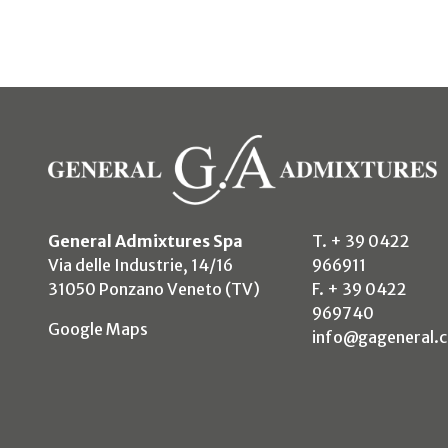
General Admixtures Spa
T. + 39 0422
Via delle Industrie, 14/16
966911
31050 Ponzano Veneto (TV)
F. + 39 0422
969740
(si apre in un nuovo tab)
Google Maps
info@gageneral.