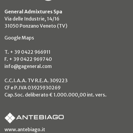
General Admixtures Spa
Via delle Industrie, 14/16
31050 Ponzano Veneto (TV)
(si apre in un nuovo tab)
Google Maps
T. + 39 0422 966911
F. + 39 0422 969740
info@gageneral.com
C.C.I.A.A. TV R.E.A. 309223
CF e P.IVA 03925930269
Cap.Soc. deliberato € 1.000.000,00 int. vers.
(si apre in un nuovo tab)
www.antebiago.it