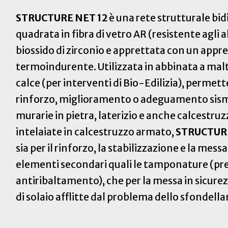
STRUCTURE NET 12
è una rete strutturale bid
quadrata in fibra di vetro AR (resistente agli 
biossido di zirconio e apprettata con un appr
termoindurente. Utilizzata in abbinata a mal
calce (per interventi di Bio-Edilizia), permet
rinforzo, miglioramento o adeguamento sismi
murarie in pietra, laterizio e anche calcestruz
intelaiate in calcestruzzo armato,
STRUCTURE
sia per il rinforzo, la stabilizzazione e la messa
elementi secondari quali le tamponature (pre
antiribaltamento), che per la messa in sicurezz
di solaio afflitte dal problema dello sfondel