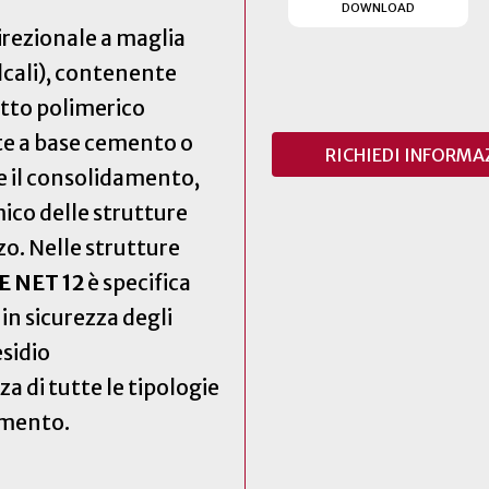
(SI APRE
DOWNLOAD
irezionale a maglia
alcali), contenente
etto polimerico
te a base cemento o
RICHIEDI INFORMA
te il consolidamento,
co delle strutture
zo. Nelle strutture
 NET 12
è specifica
 in sicurezza degli
sidio
a di tutte le tipologie
lamento.