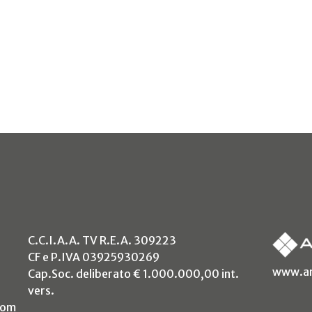
C.C.I.A.A. TV R.E.A. 309223
CF e P.IVA 03925930269
www.an
Cap.Soc. deliberato € 1.000.000,00 int.
vers.
com