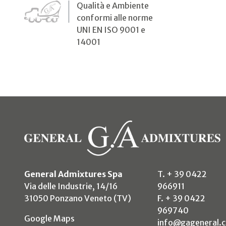
Qualità e Ambiente
conformi alle norme
UNI EN ISO 9001 e
14001
General Admixtures Spa
T. + 39 0422
Via delle Industrie, 14/16
966911
31050 Ponzano Veneto (TV)
F. + 39 0422
969740
(si apre in un nuovo tab)
Google Maps
info@gageneral.