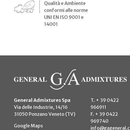
Qualità e Ambiente
conformi alle norme
UNI EN ISO 9001 e
14001
General Admixtures Spa
T. + 39 0422
Via delle Industrie, 14/16
966911
31050 Ponzano Veneto (TV)
F. + 39 0422
969740
(si apre in un nuovo tab)
Google Maps
info@gageneral.