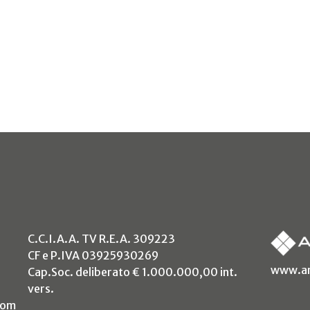
C.C.I.A.A. TV R.E.A. 309223
CF e P.IVA 03925930269
www.an
Cap.Soc. deliberato € 1.000.000,00 int.
vers.
com