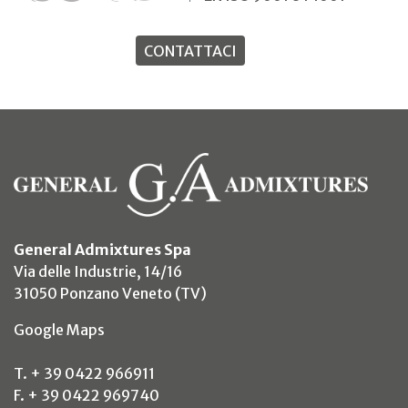
CONTATTACI
General Admixtures Spa
Via delle Industrie, 14/16
31050 Ponzano Veneto (TV)
(si apre in un nuovo tab)
Google Maps
T. + 39 0422 966911
F. + 39 0422 969740