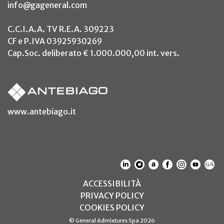
info@gageneral.com
C.C.I.A.A. TV R.E.A. 309223
CF e P.IVA 03925930269
Cap.Soc. deliberato € 1.000.000,00 int. vers.
(si apre in un nuovo tab)
www.antebiago.it
(SI APRE IN UN NUOVO T
(SI APRE IN UN NUO
(SI APRE IN UN 
(SI APRE IN 
(SI APRE
(SI A
(S
(SI APRE IN UN NUOV
ACCESSIBILITÀ
(SI APRE IN UN NUO
PRIVACY POLICY
(SI APRE IN UN NUO
COOKIES POLICY
© General Admixtures Spa 2026