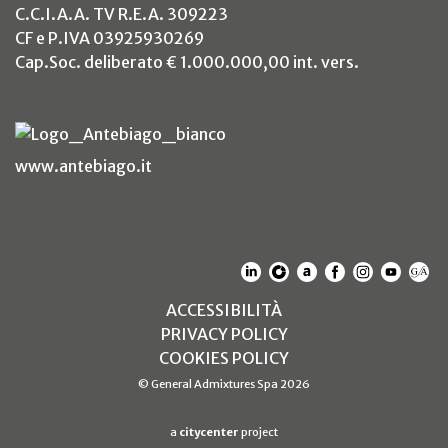
C.C.I.A.A. TV R.E.A. 309223
CF e P.IVA 03925930269
Cap.Soc. deliberato € 1.000.000,00 int. vers.
(si apre in un nuovo tab)
www.antebiago.it
(SI APRE IN UN NUOVO T
(SI APRE IN UN NUO
(SI APRE IN UN 
(SI APRE IN 
(SI APRE
(SI A
(S
(SI APRE IN UN NUOV
ACCESSIBILITÀ
(SI APRE IN UN NUO
PRIVACY POLICY
(SI APRE IN UN NUO
COOKIES POLICY
© General Admixtures Spa 2026
(Link al sito web citycenter.it si apre in 
a
citycenter
project