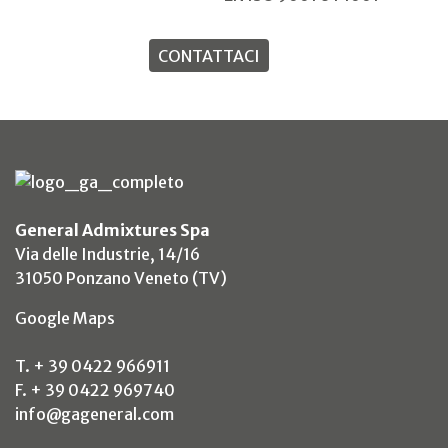
CONTATTACI
General Admixtures Spa
Via delle Industrie, 14/16
31050 Ponzano Veneto (TV)
(si apre in un nuovo tab)
Google Maps
T. + 39 0422 966911
F. + 39 0422 969740
info@gageneral.com