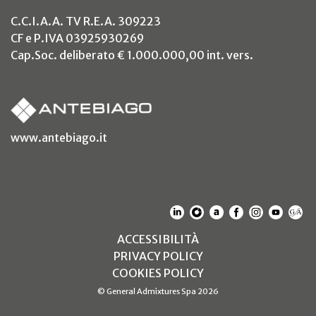
C.C.I.A.A. TV R.E.A. 309223
CF e P.IVA 03925930269
Cap.Soc. deliberato € 1.000.000,00 int. vers.
(si apre in un nuovo tab)
www.antebiago.it
(SI APRE IN UN NUOVO T
(SI APRE IN UN NUO
(SI APRE IN UN 
(SI APRE IN 
(SI APRE
(SI A
(S
(SI APRE IN UN NUOV
ACCESSIBILITÀ
(SI APRE IN UN NUO
PRIVACY POLICY
(SI APRE IN UN NUO
COOKIES POLICY
© General Admixtures Spa 2026