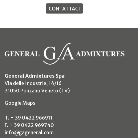
CONTATTACI
General Admixtures Spa
Via delle Industrie, 14/16
31050 Ponzano Veneto (TV)
(si apre in un nuovo tab)
Google Maps
T. + 39 0422 966911
F. + 39 0422 969740
info@gageneral.com